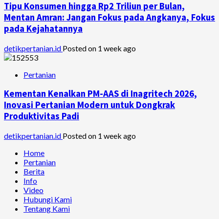
Tipu Konsumen hingga Rp2 Triliun per Bulan,
Mentan Amran: Jangan Fokus pada Angkanya, Fokus
pada Kejahatannya
detikpertanian.id
Posted on 1 week ago
Pertanian
Kementan Kenalkan PM-AAS di Inagritech 2026,
Inovasi Pertanian Modern untuk Dongkrak
Produktivitas Padi
detikpertanian.id
Posted on 1 week ago
Home
Pertanian
Berita
Info
Video
Hubungi Kami
Tentang Kami