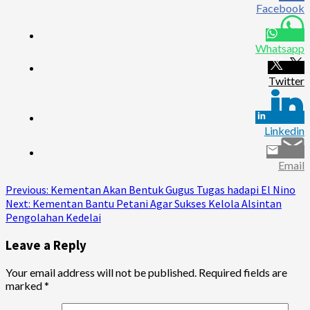
Facebook
Whatsapp
Twitter
Linkedin
Email
Continue
Previous:
Kementan Akan Bentuk Gugus Tugas hadapi El Nino
Next:
Kementan Bantu Petani Agar Sukses Kelola Alsintan
Reading
Pengolahan Kedelai
Leave a Reply
Your email address will not be published.
Required fields are
marked
*