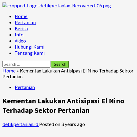
Skip
to
Primary
Home
content
Menu
Pertanian
Berita
Info
Video
Hubungi Kami
Tentang Kami
Search
for:
Home
»
Kementan Lakukan Antisipasi El Nino Terhadap Sektor
Pertanian
Pertanian
Kementan Lakukan Antisipasi El Nino
Terhadap Sektor Pertanian
detikpertanian.id
Posted on 3 years ago