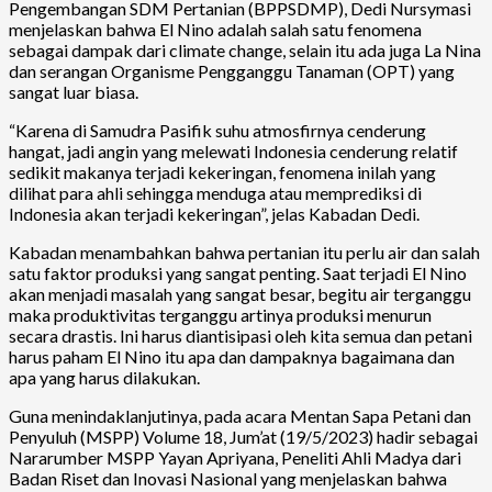
Pengembangan SDM Pertanian (BPPSDMP), Dedi Nursymasi
menjelaskan bahwa El Nino adalah salah satu fenomena
sebagai dampak dari climate change, selain itu ada juga La Nina
dan serangan Organisme Pengganggu Tanaman (OPT) yang
sangat luar biasa.
“Karena di Samudra Pasifik suhu atmosfirnya cenderung
hangat, jadi angin yang melewati Indonesia cenderung relatif
sedikit makanya terjadi kekeringan, fenomena inilah yang
dilihat para ahli sehingga menduga atau memprediksi di
Indonesia akan terjadi kekeringan”, jelas Kabadan Dedi.
Kabadan menambahkan bahwa pertanian itu perlu air dan salah
satu faktor produksi yang sangat penting. Saat terjadi El Nino
akan menjadi masalah yang sangat besar, begitu air terganggu
maka produktivitas terganggu artinya produksi menurun
secara drastis. Ini harus diantisipasi oleh kita semua dan petani
harus paham El Nino itu apa dan dampaknya bagaimana dan
apa yang harus dilakukan.
Guna menindaklanjutinya, pada acara Mentan Sapa Petani dan
Penyuluh (MSPP) Volume 18, Jum’at (19/5/2023) hadir sebagai
Nararumber MSPP Yayan Apriyana, Peneliti Ahli Madya dari
Badan Riset dan Inovasi Nasional yang menjelaskan bahwa